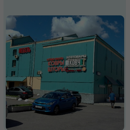
Лицензия № Л042-00118-77/00626390
ИП Митченков Михаил Михайлович
ИНН: 771880150109
ОРГНИП: 322774600177640