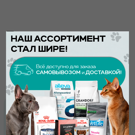
Контакты
АДРЕС
ул. Большая Семеновская д 10 стр11
+7 (499) 110-88-16
ПН-ВС, круглосуточно
Построить маршрут
ул. Новороссийская улица, 25к2
+7 (499) 110-88-16
ПН-ВС, с 10:00 до 22:00
Построить маршрут