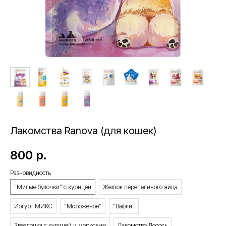
Лакомства Ranova (для кошек)
800
р.
Разновидность
"Милые булочки" с курицей
Желток перепелиного яйца
Йогурт МИКС
"Мороженое"
"Вафли"
Звёздочка с курицей и морковью
Лакомство Лосось