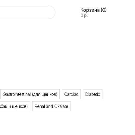
Корзина
(0)
0 р.
Gastrointestinal (для щенков)
Cardiac
Diabetic
собак и щенков)
Renal and Oxalate