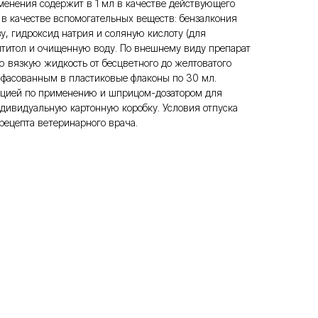
менения содержит в 1 мл в качестве действующего
 в качестве вспомогательных веществ: бензалкония
у, гидроксид натрия и соляную кислоту (для
лтитол и очищенную воду. По внешнему виду препарат
ю вязкую жидкость от бесцветного до желтоватого
сфасованным в пластиковые флаконы по 30 мл.
кцией по применению и шприцом-дозатором для
дивидуальную картонную коробку. Условия отпуска
 рецепта ветеринарного врача.