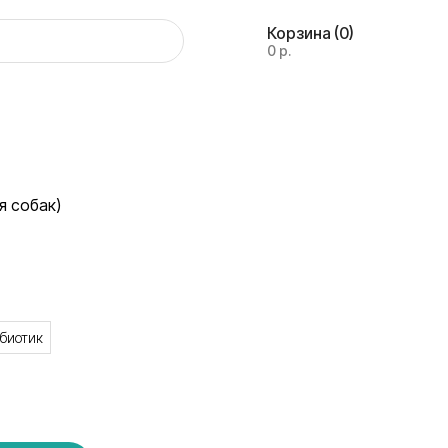
Корзина
(0)
0 р.
ля собак)
ебиотик